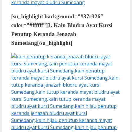
[su_highlight background=”#37c326″
color=”#ffffff”]
3. Kain Bludru Ayat Kursi
Penutup Keranda Jenazah
Sumedang
[/su_highlight]