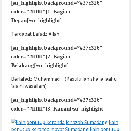
[su_highlight background=”#37c326″
color=”#ffffff”]
1. Bagian
Depan
[/su_highlight]
Terdapat Lafadz Allah
[su_highlight background=”#37c326″
color=”#ffffff”]
2. Bagian
Belakang
[/su_highlight]
Berlafadz Muhammad ~ (Rasulullah shallallaahu
‘alaihi wasallam)
[su_highlight background=”#37c326″
color=”#ffffff”]
3. Kanan
[/su_highlight]