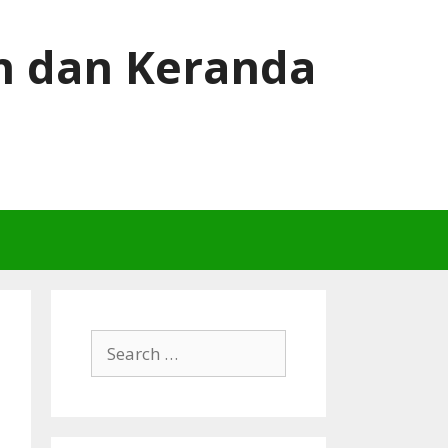
h dan Keranda
Search
for: