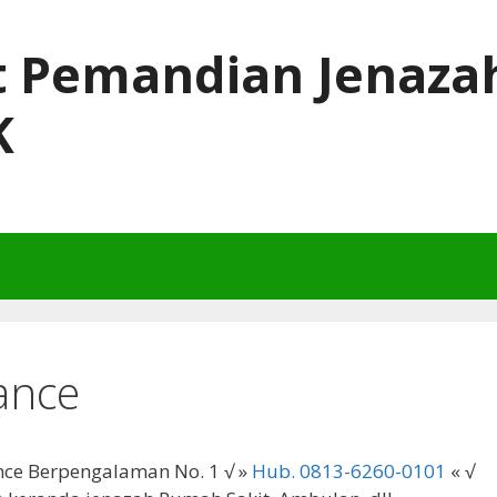
t Pemandian Jenaza
K
ance
ce Berpengalaman No. 1 √ »
Hub. 0813-6260-0101
« √