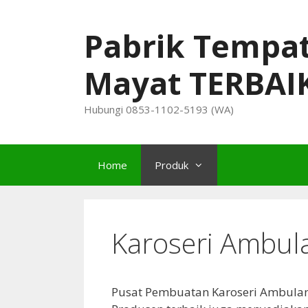
Skip
to
Pabrik Tempa
content
Mayat TERBAI
Hubungi 0853-1102-5193 (WA)
Home
Produk
Karoseri Ambul
Pusat Pembuatan Karoseri Ambulan