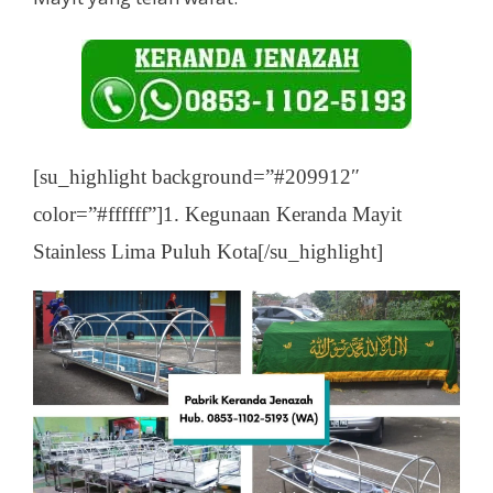
[su_highlight background=”#209912″
color=”#ffffff”]1. Kegunaan Keranda Mayit
Stainless Lima Puluh Kota[/su_highlight]