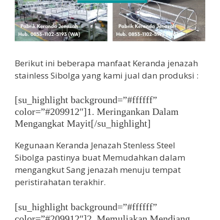
Berikut ini beberapa manfaat Keranda jenazah
stainless Sibolga yang kami jual dan produksi :
[su_highlight background=”#ffffff”
color=”#209912″]1. Meringankan Dalam
Mengangkat Mayit[/su_highlight]
Kegunaan Keranda Jenazah Stenless Steel
Sibolga pastinya buat Memudahkan dalam
mengangkut Sang jenazah menuju tempat
peristirahatan terakhir.
[su_highlight background=”#ffffff”
color=”#209912″]2. Memuliakan Mendiang