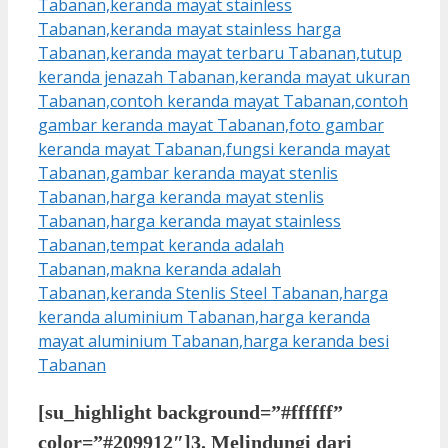
[su_highlight background=”#ffffff”
color=”#209912″]3. Melindungi dari