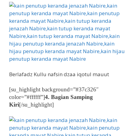
Berlafadz Kullu nafsin dzaa iqotul mauut
[su_highlight background=”#37c326″
color=”#ffffff”]
4. Bagian Samping
Kiri
[/su_highlight]