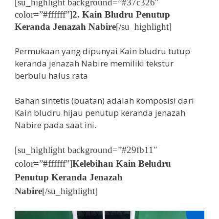
[su_highlight background=”#37c326″
color=”#ffffff”]
2. Kain Bludru Penutup
Keranda Jenazah Nabire
[/su_highlight]
Permukaan yang dipunyai Kain bludru tutup
keranda jenazah Nabire memiliki tekstur
berbulu halus rata
Bahan sintetis (buatan) adalah komposisi dari
Kain bludru hijau penutup keranda jenazah
Nabire pada saat ini.
[su_highlight background=”#29fb11″
color=”#ffffff”]
Kelebihan Kain Beludru
Penutup Keranda Jenazah
Nabire
[/su_highlight]