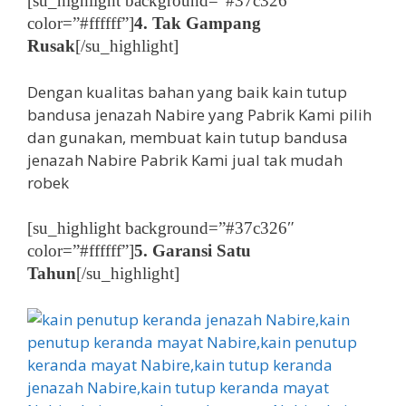
[su_highlight background=”#37c326″
color=”#ffffff”]
4. Tak Gampang
Rusak
[/su_highlight]
Dengan kualitas bahan yang baik kain tutup
bandusa jenazah Nabire yang Pabrik Kami pilih
dan gunakan, membuat kain tutup bandusa
jenazah Nabire Pabrik Kami jual tak mudah
robek
[su_highlight background=”#37c326″
color=”#ffffff”]
5. Garansi Satu
Tahun
[/su_highlight]