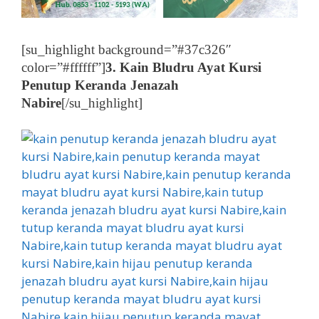
[su_highlight background=”#37c326″
color=”#ffffff”]
3. Kain Bludru Ayat Kursi
Penutup Keranda Jenazah
Nabire
[/su_highlight]