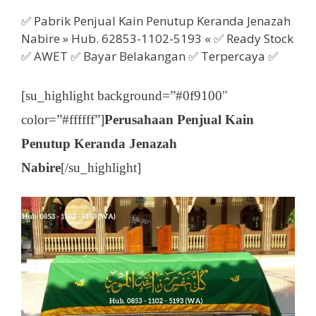
✅ Pabrik Penjual Kain Penutup Keranda Jenazah
Nabire » Hub. 62853-1102-5193 « ✅ Ready Stock
✅ AWET ✅ Bayar Belakangan ✅ Terpercaya ✅
[su_highlight background=”#0f9100″
color=”#ffffff”]
Perusahaan Penjual Kain
Penutup Keranda Jenazah
Nabire
[/su_highlight]