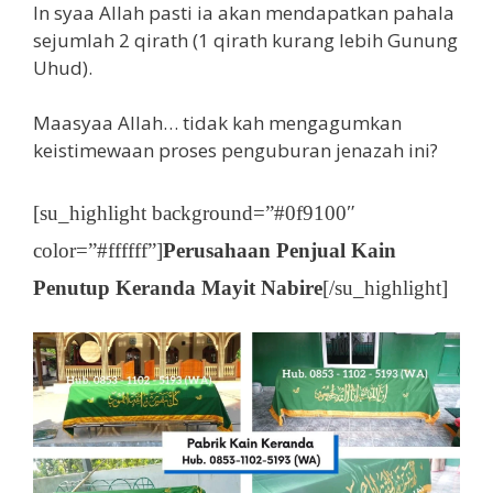
In syaa Allah pasti ia akan mendapatkan pahala
sejumlah 2 qirath (1 qirath kurang lebih Gunung
Uhud).
Maasyaa Allah… tidak kah mengagumkan
keistimewaan proses penguburan jenazah ini?
[su_highlight background=”#0f9100″
color=”#ffffff”]
Perusahaan Penjual Kain
Penutup Keranda Mayit Nabire
[/su_highlight]