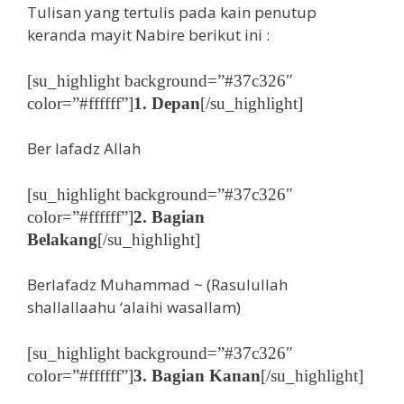
Tulisan yang tertulis pada kain penutup
keranda mayit Nabire berikut ini :
[su_highlight background=”#37c326″
color=”#ffffff”]
1. Depan
[/su_highlight]
Ber lafadz Allah
[su_highlight background=”#37c326″
color=”#ffffff”]
2. Bagian
Belakang
[/su_highlight]
Berlafadz Muhammad ~ (Rasulullah
shallallaahu ‘alaihi wasallam)
[su_highlight background=”#37c326″
color=”#ffffff”]
3. Bagian Kanan
[/su_highlight]