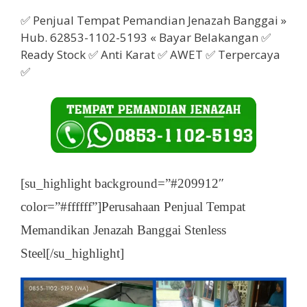
✅ Penjual Tempat Pemandian Jenazah Banggai »
Hub. 62853-1102-5193 « Bayar Belakangan ✅
Ready Stock ✅ Anti Karat ✅ AWET ✅ Terpercaya
✅
[su_highlight background=”#209912″
color=”#ffffff”]Perusahaan Penjual Tempat
Memandikan Jenazah Banggai Stenless
Steel[/su_highlight]