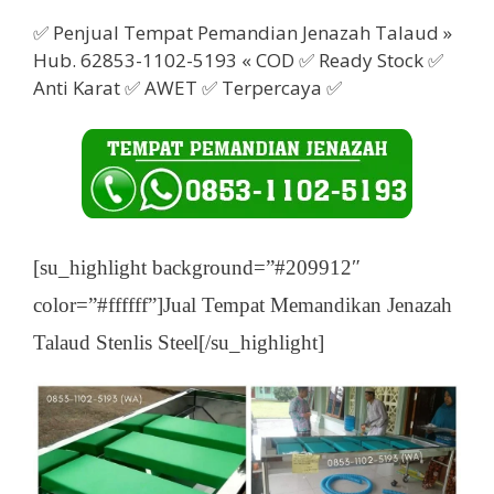
✅ Penjual Tempat Pemandian Jenazah Talaud »
Hub. 62853-1102-5193 « COD ✅ Ready Stock ✅
Anti Karat ✅ AWET ✅ Terpercaya ✅
[su_highlight background=”#209912″
color=”#ffffff”]Jual Tempat Memandikan Jenazah
Talaud Stenlis Steel[/su_highlight]