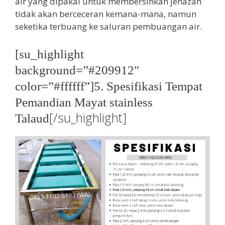
air yang dipakai untuk membersihkan jenazah
tidak akan berceceran kemana-mana, namun
seketika terbuang ke saluran pembuangan air.
[su_highlight
background=”#209912″
color=”#ffffff”]5. Spesifikasi Tempat
Pemandian Mayat stainless
[/su_highlight]
Talaud