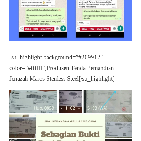
[su_highlight background=”#209912″
color=”#ffffff”]Produsen Tenda Pemandian
Jenazah Maros Stenless Steel[/su_highlight]