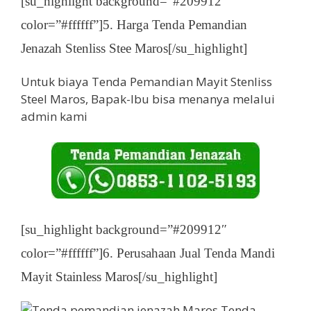
[su_highlight background=”#209912″
color=”#ffffff”]5. Harga Tenda Pemandian
Jenazah Stenliss Stee Maros[/su_highlight]
Untuk biaya Tenda Pemandian Mayit Stenliss
Steel Maros, Bapak-Ibu bisa menanya melalui
admin kami
[su_highlight background=”#209912″
color=”#ffffff”]6. Perusahaan Jual Tenda Mandi
Mayit Stainless Maros[/su_highlight]