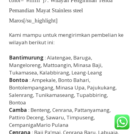
color=”#ffffff”]7. Wilayah Pengiriman Tenda
Pemandian Mayat Stainless steel
Maros[/su_highlight]
Kami mampu untuk mengirimkan pembelian ke
wilayah berikut ini:
Bantimurung
: Alatengae, Baruga,
Mangeloreng, Mattoangin, Minasa Baji,
Tukamasea, Kalabbirang, Leang-Leang
Bontoa
: Ampekale, Bonto Bahari,
Bontolempangang, Minasa Upa, Pajukukang,
Salenrang, Tunikamaseang, Tupabbiring,
Bontoa
Camba
: Benteng, Cenrana, Pattanyamang,
Pattiro Deceng, Sawaru, Timpuseng,
CempanigaMario Pulana
Cenrana
: Baji Pa’mai, Cenrana Baru, Labuaja,