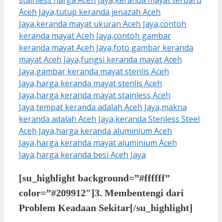
[su_highlight background=”#ffffff”
color=”#209912″]3. Membentengi dari
Problem Keadaan Sekitar[/su_highlight]