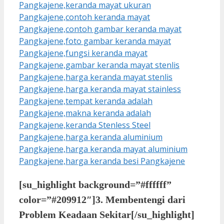
[su_highlight background=”#ffffff”
color=”#209912″]3. Membentengi dari
Problem Keadaan Sekitar[/su_highlight]