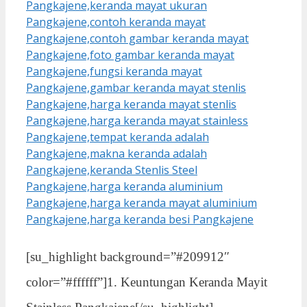
[su_highlight background=”#209912″
color=”#ffffff”]1. Keuntungan Keranda Mayit