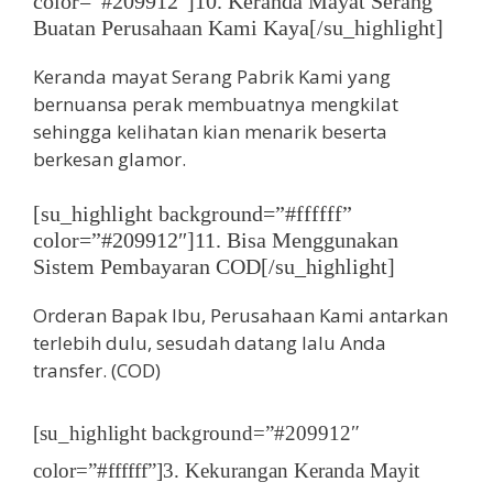
color=”#209912″]10. Keranda Mayat Serang
Buatan Perusahaan Kami Kaya[/su_highlight]
Keranda mayat Serang Pabrik Kami yang
bernuansa perak membuatnya mengkilat
sehingga kelihatan kian menarik beserta
berkesan glamor.
[su_highlight background=”#ffffff”
color=”#209912″]11. Bisa Menggunakan
Sistem Pembayaran COD[/su_highlight]
Orderan Bapak Ibu, Perusahaan Kami antarkan
terlebih dulu, sesudah datang lalu Anda
transfer. (COD)
[su_highlight background=”#209912″
color=”#ffffff”]3. Kekurangan Keranda Mayit