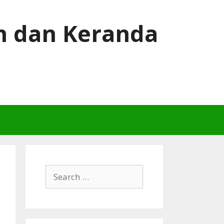
h dan Keranda
Search
for: