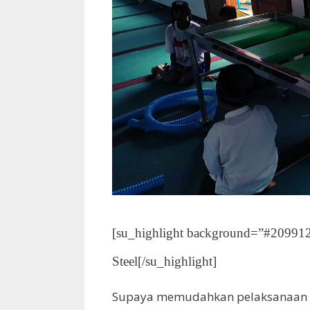
[su_highlight background=”#209912″
Steel[/su_highlight]
Supaya memudahkan pelaksanaan h