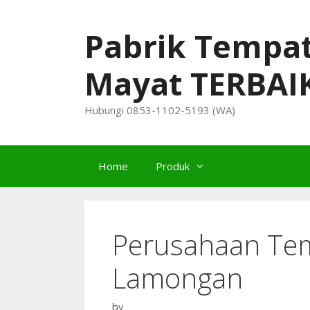
Skip
to
Pabrik Tempa
content
Mayat TERBAI
Hubungi 0853-1102-5193 (WA)
Home
Produk
Perusahaan Te
Lamongan
by