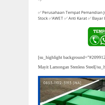
✅ Perusahaan Tempat Pemandian J
Stock ✅AWET ✅ Anti Karat ✅ Bayar
[su_highlight background=”#209912″
Mayit Lamongan Stenless Steel[/su_h