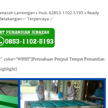
enazah Lamongan » Hub. 62853-1102-5193 « Ready
 Belakangan ✅ Terpercaya ✅
 color=”#ffffff”]Perusahaan Penjual Tempat Pemandian
ighlight]