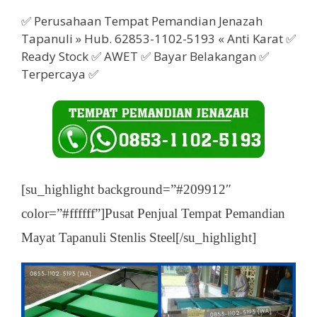
✅ Perusahaan Tempat Pemandian Jenazah
Tapanuli » Hub. 62853-1102-5193 « Anti Karat ✅
Ready Stock ✅ AWET ✅ Bayar Belakangan ✅
Terpercaya ✅
[su_highlight background=”#209912″
color=”#ffffff”]Pusat Penjual Tempat Pemandian
Mayat Tapanuli Stenlis Steel[/su_highlight]