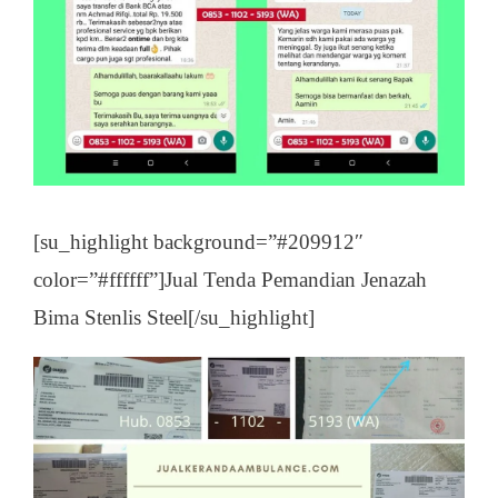
[su_highlight background=”#209912″
color=”#ffffff”]Jual Tenda Pemandian Jenazah
Bima Stenlis Steel[/su_highlight]