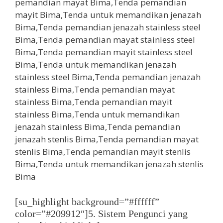
[su_highlight background=”#ffffff”
color=”#209912″]5. Sistem Pengunci yang