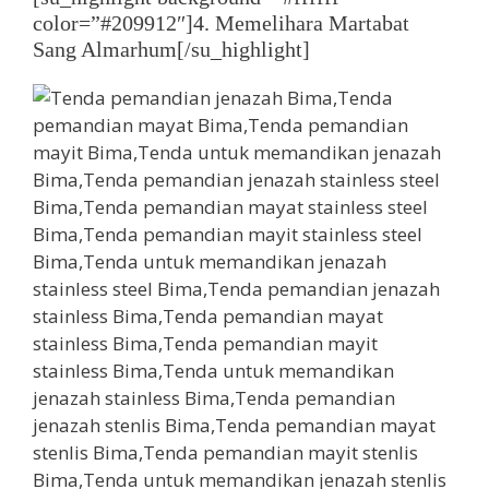
color=”#209912″]4. Memelihara Martabat
Sang Almarhum[/su_highlight]