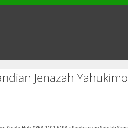
ndian Jenazah Yahukimo 
s Steel » Hub. 0853-1102-5193 « Pembayaran Setelah Sam