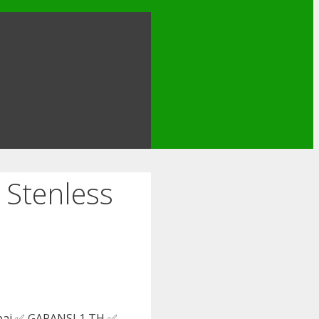
Stenless
pai ✅ GARANSI 1 TH ✅