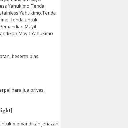
atan, beserta bias
rpelihara jua privasi
ight]