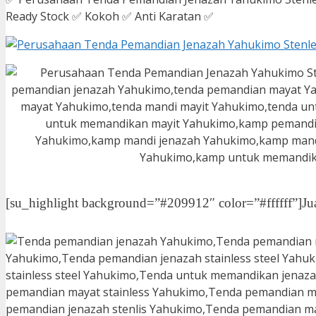
Ready Stock ✅ Kokoh ✅ Anti Karatan ✅
[su_highlight background=”#209912″ color=”#ffffff”]Ju