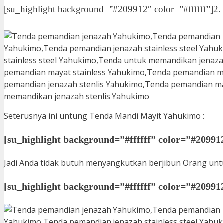
[su_highlight background=”#209912″ color=”#ffffff”]2
Seterusnya ini untung Tenda Mandi Mayit Yahukimo :
[su_highlight background=”#ffffff” color=”#20991
Jadi Anda tidak butuh menyangkutkan berjibun Orang untu
[su_highlight background=”#ffffff” color=”#20991