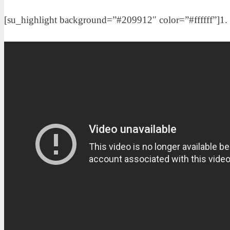
[su_highlight background=”#209912″ color=”#ffffff”]1. 