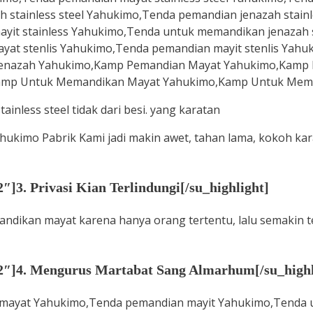
nless steel tidak dari besi. yang karatan
hukimo Pabrik Kami jadi makin awet, tahan lama, kokoh kar
″]3. Privasi Kian Terlindungi[/su_highlight]
ndikan mayat karena hanya orang tertentu, lalu semakin te
12″]4. Mengurus Martabat Sang Almarhum[/su_highl