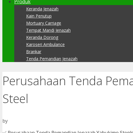
Produk
Keranda Jenazah
Kain Penutup
Mortuary Carriage
Tempat Mandi Jenazah
Keranda Dorong
Karoseri Ambulance
Brankar
Tenda Pemandian Jenazah
Perusahaan Tenda Pema
Steel
by
✅ Perusahaan Tenda Pemandian Jenazah Yahukimo Stenles