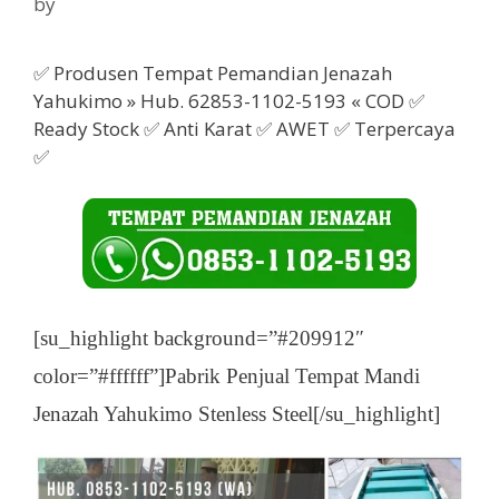
by
✅ Produsen Tempat Pemandian Jenazah
Yahukimo » Hub. 62853-1102-5193 « COD ✅
Ready Stock ✅ Anti Karat ✅ AWET ✅ Terpercaya
✅
[su_highlight background=”#209912″
color=”#ffffff”]Pabrik Penjual Tempat Mandi
Jenazah Yahukimo Stenless Steel[/su_highlight]