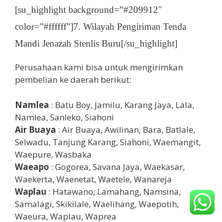
[su_highlight background=”#209912″
color=”#ffffff”]7. Wilayah Pengiriman Tenda
Mandi Jenazah Stenlis Buru[/su_highlight]
Perusahaan kami bisa untuk mengirimkan
pembelian ke daerah berikut:
Namlea
: Batu Boy, Jamilu, Karang Jaya, Lala,
Namlea, Sanleko, Siahoni
Air Buaya
: Air Buaya, Awilinan, Bara, Batlale,
Selwadu, Tanjung Karang, Siahoni, Waemangit,
Waepure, Wasbaka
Waeapo
: Gogorea, Savana Jaya, Waekasar,
Waekerta, Waenetat, Waetele, Wanareja
Waplau
: Hatawano, Lamahang, Namsina,
Samalagi, Skikilale, Waelihang, Waepotih,
Waeura, Waplau, Waprea