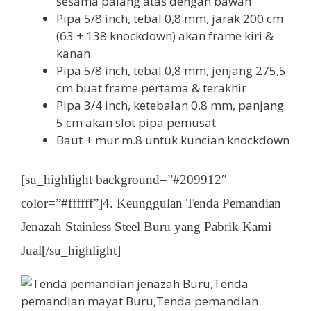
sesama palang atas dengan bawah
Pipa 5/8 inch, tebal 0,8 mm, jarak 200 cm
(63 + 138 knockdown) akan frame kiri &
kanan
Pipa 5/8 inch, tebal 0,8 mm, jenjang 275,5
cm buat frame pertama & terakhir
Pipa 3/4 inch, ketebalan 0,8 mm, panjang
5 cm akan slot pipa pemusat
Baut + mur m.8 untuk kuncian knockdown
[su_highlight background=”#209912″
color=”#ffffff”]4. Keunggulan Tenda Pemandian
Jenazah Stainless Steel Buru yang Pabrik Kami
Jual[/su_highlight]