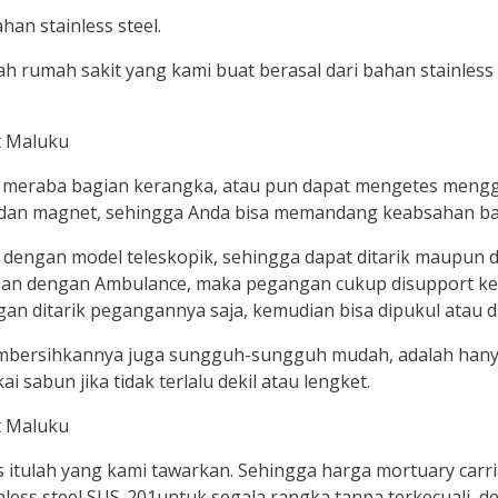
han stainless steel.
 rumah sakit yang kami buat berasal dari bahan stainless 
sa meraba bagian kerangka, atau pun dapat mengetes men
medan magnet, sehingga Anda bisa memandang keabsahan ba
n dengan model teleskopik, sehingga dapat ditarik maupun
an dengan Ambulance, maka pegangan cukup disupport ke
n ditarik pegangannya saja, kemudian bisa dipukul atau d
embersihkannya juga sungguh-sungguh mudah, adalah hany
sabun jika tidak terlalu dekil atau lengket.
 itulah yang kami tawarkan. Sehingga harga mortuary carr
nless steel SUS-201untuk segala rangka tanpa terkecuali, 