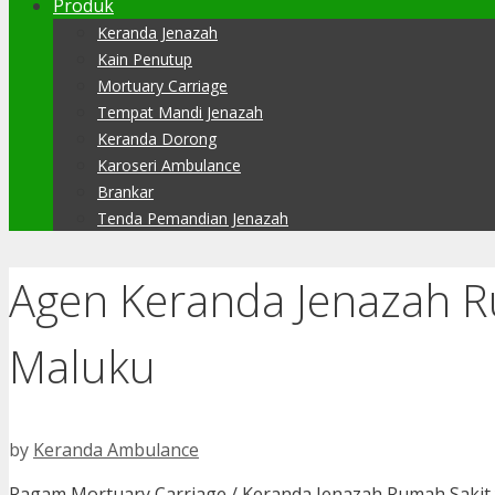
Produk
Keranda Jenazah
Kain Penutup
Mortuary Carriage
Tempat Mandi Jenazah
Keranda Dorong
Karoseri Ambulance
Brankar
Tenda Pemandian Jenazah
Agen Keranda Jenazah Ru
Maluku
by
Keranda Ambulance
Ragam Mortuary Carriage / Keranda Jenazah Rumah Sakit y