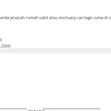
randa jenazah rumah sakit atau mortuary carriage cuma di 
l
 Steel