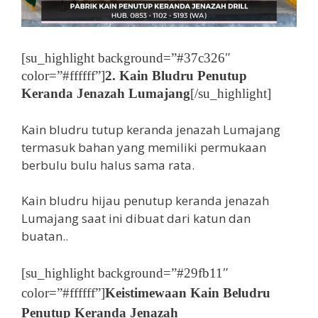
[su_highlight background=”#37c326″
color=”#ffffff”]
2. Kain Bludru Penutup
Keranda Jenazah Lumajang
[/su_highlight]
Kain bludru tutup keranda jenazah Lumajang
termasuk bahan yang memiliki permukaan
berbulu bulu halus sama rata.
Kain bludru hijau penutup keranda jenazah
Lumajang saat ini dibuat dari katun dan
buatan..
[su_highlight background=”#29fb11″
color=”#ffffff”]
Keistimewaan Kain Beludru
Penutup Keranda Jenazah