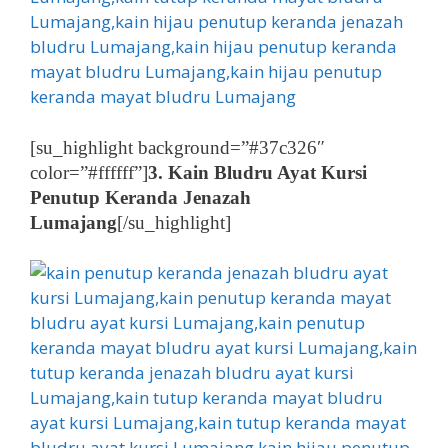
[su_highlight background=”#37c326″
color=”#ffffff”]
3. Kain Bludru Ayat Kursi
Penutup Keranda Jenazah
Lumajang
[/su_highlight]