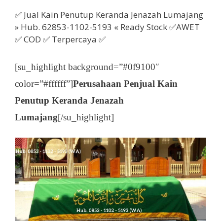
✅ Jual Kain Penutup Keranda Jenazah Lumajang
» Hub. 62853-1102-5193 « Ready Stock ✅AWET
✅ COD ✅ Terpercaya ✅
[su_highlight background=”#0f9100″
color=”#ffffff”]
Perusahaan Penjual Kain
Penutup Keranda Jenazah
Lumajang
[/su_highlight]