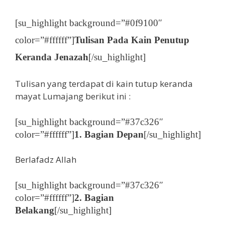
[su_highlight background=”#0f9100″
color=”#ffffff”]
Tulisan Pada Kain Penutup
Keranda Jenazah
[/su_highlight]
Tulisan yang terdapat di kain tutup keranda
mayat Lumajang berikut ini :
[su_highlight background=”#37c326″
color=”#ffffff”]
1. Bagian Depan
[/su_highlight]
Berlafadz Allah
[su_highlight background=”#37c326″
color=”#ffffff”]
2. Bagian
Belakang
[/su_highlight]