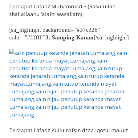
Terdapat Lafadz Muhammad ~ (Rasulullah
shallallaahu ‘alaihi wasallam)
[su_highlight background=”#37c326″
color=”#ffffff”]
3. Samping Kanan
[/su_highlight]
Terdapat Lafadz Kullu nafsin dzaa iqotul mauut