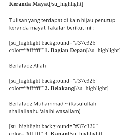
Keranda Mayat
[/su_highlight]
Tulisan yang terdapat di kain hijau penutup
keranda mayat Takalar berikut ini :
[su_highlight background=”#37c326″
color=”#ffffff”]
1. Bagian Depan
[/su_highlight]
Berlafadz Allah
[su_highlight background=”#37c326″
color=”#ffffff”]
2. Belakang
[/su_highlight]
Berlafadz Muhammad ~ (Rasulullah
shallallaahu ‘alaihi wasallam)
[su_highlight background=”#37c326″
color=”#ffffff”]
3. Kanan
[/su_highlight]