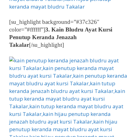
[su_highlight background=”#37c326″
color=”#ffffff”]
3. Kain Bludru Ayat Kursi
Penutup Keranda Jenazah
Takalar
[/su_highlight]