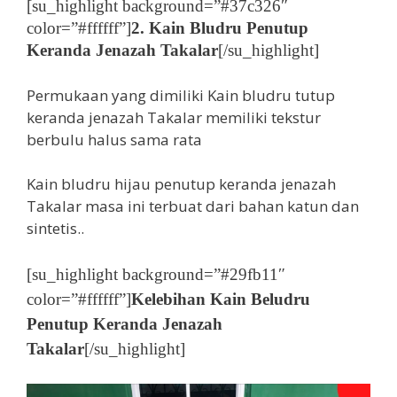
[su_highlight background=”#37c326″
color=”#ffffff”]
2. Kain Bludru Penutup
Keranda Jenazah Takalar
[/su_highlight]
Permukaan yang dimiliki Kain bludru tutup
keranda jenazah Takalar memiliki tekstur
berbulu halus sama rata
Kain bludru hijau penutup keranda jenazah
Takalar masa ini terbuat dari bahan katun dan
sintetis..
[su_highlight background=”#29fb11″
color=”#ffffff”]
Kelebihan Kain Beludru
Penutup Keranda Jenazah
Takalar
[/su_highlight]