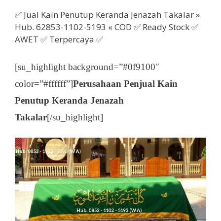
✅ Jual Kain Penutup Keranda Jenazah Takalar »
Hub. 62853-1102-5193 « COD ✅ Ready Stock ✅
AWET ✅ Terpercaya ✅
[su_highlight background=”#0f9100″
color=”#ffffff”]
Perusahaan Penjual Kain
Penutup Keranda Jenazah
Takalar
[/su_highlight]