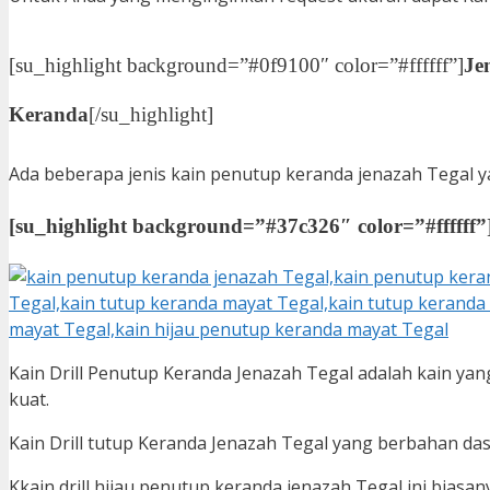
[su_highlight background=”#0f9100″ color=”#ffffff”]
Je
Keranda
[/su_highlight]
Ada beberapa jenis kain penutup keranda jenazah Tegal yang
[su_highlight background=”#37c326″ color=”#ffffff”
Kain Drill Penutup Keranda Jenazah Tegal adalah kain ya
kuat.
Kain Drill tutup Keranda Jenazah Tegal yang berbahan das
Kkain drill hijau penutup keranda jenazah Tegal ini biasa