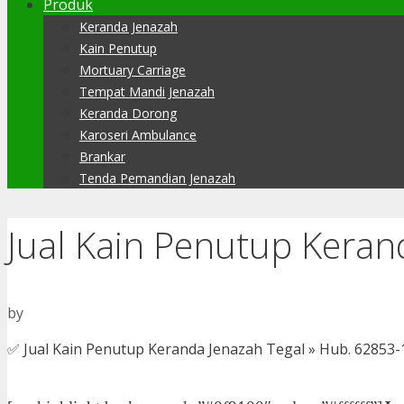
Produk
Keranda Jenazah
Kain Penutup
Mortuary Carriage
Tempat Mandi Jenazah
Keranda Dorong
Karoseri Ambulance
Brankar
Tenda Pemandian Jenazah
Jual Kain Penutup Keran
by
✅ Jual Kain Penutup Keranda Jenazah Tegal » Hub. 6285