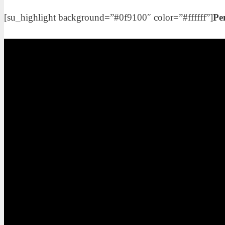
[su_highlight background=”#0f9100″ color=”#ffffff”]
Pe