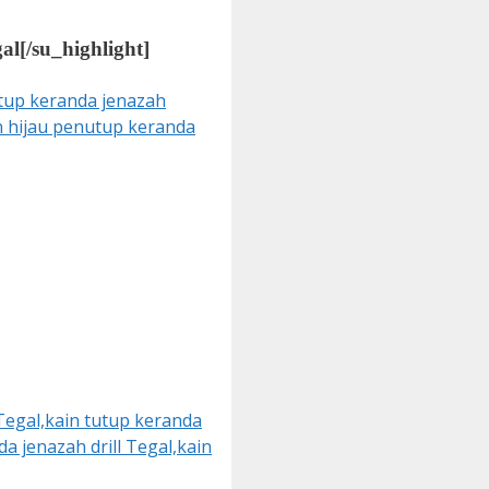
al
[/su_highlight]