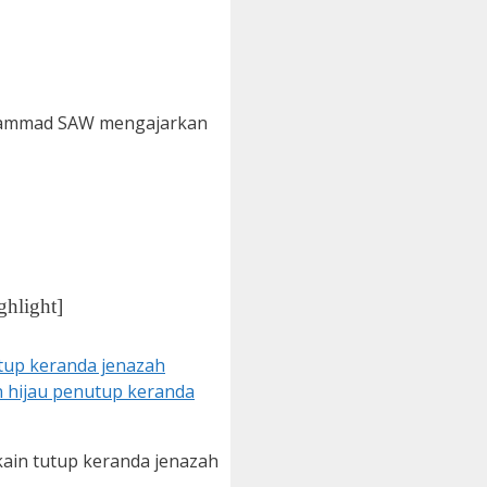
uhammad SAW mengajarkan
ghlight]
 kain tutup keranda jenazah