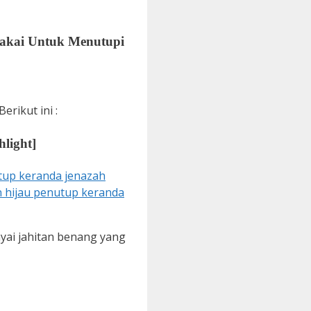
pakai Untuk Menutupi
erikut ini :
hlight]
nyai jahitan benang yang