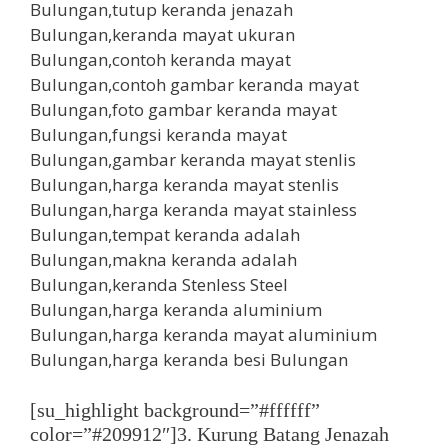
[su_highlight background=”#ffffff”
color=”#209912″]3. Kurung Batang Jenazah