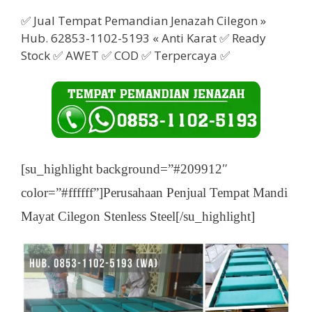
✅ Jual Tempat Pemandian Jenazah Cilegon »
Hub. 62853-1102-5193 « Anti Karat ✅ Ready
Stock ✅ AWET ✅ COD ✅ Terpercaya ✅
[su_highlight background=”#209912″
color=”#ffffff”]Perusahaan Penjual Tempat Mandi
Mayat Cilegon Stenless Steel[/su_highlight]