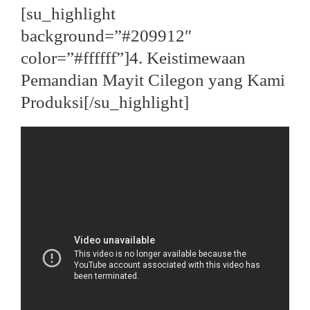
[su_highlight
background=”#209912″
color=”#ffffff”]4. Keistimewaan
Pemandian Mayit Cilegon yang Kami
Produksi[/su_highlight]