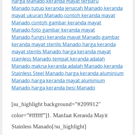
[su_highlight background=”#209912″
color=”#ffffff”]1. Manfaat Keranda Mayit
Stainless Manado[/su_highlight]