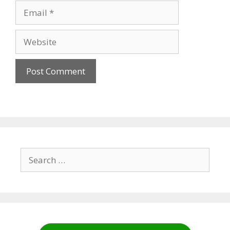
Email
Website
Search
for: