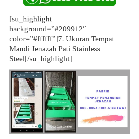
[su_highlight
background=”#209912″
color=”#ffffff”]7. Ukuran Tempat
Mandi Jenazah Pati Stainless
Steel[/su_highlight]