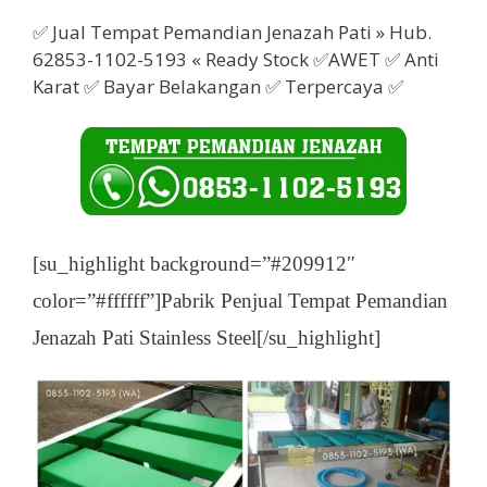
✅ Jual Tempat Pemandian Jenazah Pati » Hub.
62853-1102-5193 « Ready Stock ✅AWET ✅ Anti
Karat ✅ Bayar Belakangan ✅ Terpercaya ✅
[su_highlight background=”#209912″
color=”#ffffff”]Pabrik Penjual Tempat Pemandian
Jenazah Pati Stainless Steel[/su_highlight]