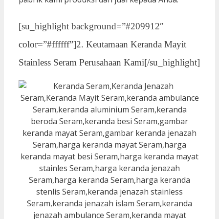
[su_highlight background=”#209912″
color=”#ffffff”]2. Keutamaan Keranda Mayit
Stainless Seram Perusahaan Kami[/su_highlight]