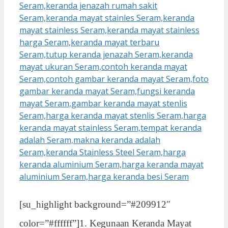
[su_highlight background=”#209912″
color=”#ffffff”]1. Kegunaan Keranda Mayat