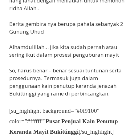
liang lahat dengan meniatkan untuk memohon
ridha Allah..
Berita gembira nya berupa pahala sebanyak 2
Gunung Uhud
Alhamdulillah… jika kita sudah pernah atau
sering ikut dalam prosesi penguburan mayit
So, harus benar – benar sesuai tuntunan serta
prosedurnya. Termasuk juga dalam
penggunaan kain penutup keranda jenazah
Bukittinggi yang rame di perbincangkan.
[su_highlight background=”#0f9100″
color=”#ffffff”]
Pusat Penjual Kain Penutup
Keranda Mayit Bukittinggi
[/su_highlight]