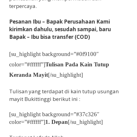
terpercaya.
Pesanan Ibu – Bapak Perusahaan Kami
kirimkan dahulu, sesudah sampai, baru
Bapak – Ibu bisa transfer (COD)
[su_highlight background=”#0f9100″
color=”#ffffff”]
Tulisan Pada Kain Tutup
Keranda Mayit
[/su_highlight]
Tulisan yang terdapat di kain tutup usungan
mayit Bukittinggi berikut ini :
[su_highlight background=”#37c326″
color=”#ffffff”]
1. Depan
[/su_highlight]