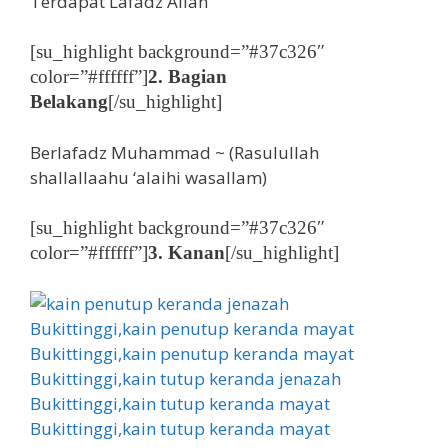
Terdapat Lafadz Allah
[su_highlight background=”#37c326″
color=”#ffffff”]
2. Bagian
Belakang
[/su_highlight]
Berlafadz Muhammad ~ (Rasulullah
shallallaahu ‘alaihi wasallam)
[su_highlight background=”#37c326″
color=”#ffffff”]
3. Kanan
[/su_highlight]