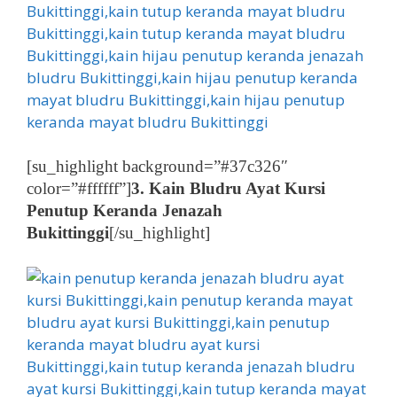
[su_highlight background=”#37c326″
color=”#ffffff”]
3. Kain Bludru Ayat Kursi
Penutup Keranda Jenazah
Bukittinggi
[/su_highlight]