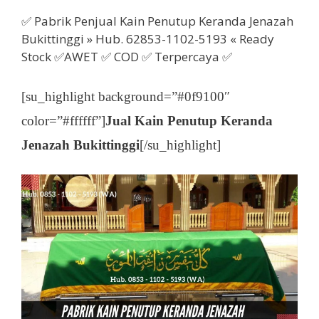
✅ Pabrik Penjual Kain Penutup Keranda Jenazah
Bukittinggi » Hub. 62853-1102-5193 « Ready
Stock ✅AWET ✅ COD ✅ Terpercaya ✅
[su_highlight background=”#0f9100″
color=”#ffffff”]
Jual Kain Penutup Keranda
Jenazah Bukittinggi
[/su_highlight]