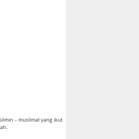
imin – muslimat yang ikut
h..