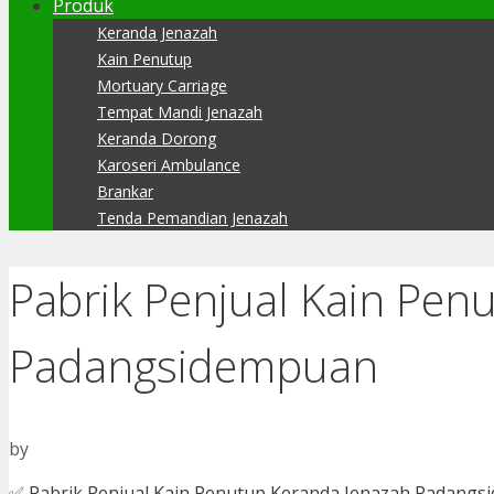
Produk
Keranda Jenazah
Kain Penutup
Mortuary Carriage
Tempat Mandi Jenazah
Keranda Dorong
Karoseri Ambulance
Brankar
Tenda Pemandian Jenazah
Pabrik Penjual Kain Pen
Padangsidempuan
by
✅ Pabrik Penjual Kain Penutup Keranda Jenazah Padangs