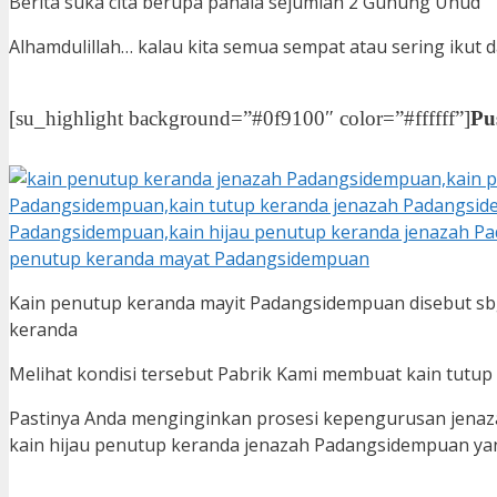
Berita suka cita berupa pahala sejumlah 2 Gunung Uhud
Alhamdulillah… kalau kita semua sempat atau sering iku
[su_highlight background=”#0f9100″ color=”#ffffff”]
Pu
Kain penutup keranda mayit Padangsidempuan disebut sb
keranda
Melihat kondisi tersebut Pabrik Kami membuat kain tutup
Pastinya Anda menginginkan prosesi kepengurusan jenaz
kain hijau penutup keranda jenazah Padangsidempuan yan