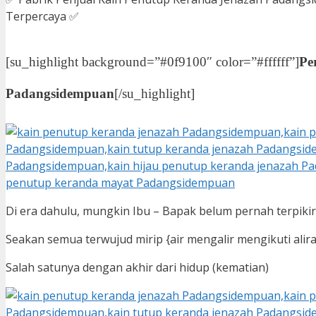
Terpercaya ✅
[su_highlight background=”#0f9100″ color=”#ffffff”]
Pe
Padangsidempuan
[/su_highlight]
Di era dahulu, mungkin Ibu – Bapak belum pernah terpik
Seakan semua terwujud mirip {air mengalir mengikuti alira
Salah satunya dengan akhir dari hidup (kematian)