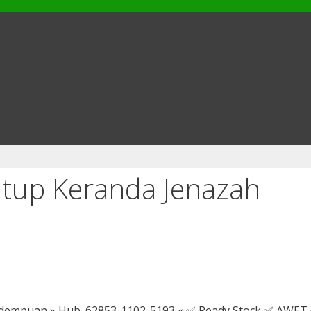
utup Keranda Jenazah
idempuan » Hub. 62853-1102-5193 « ✅ Ready Stock ✅ AWET