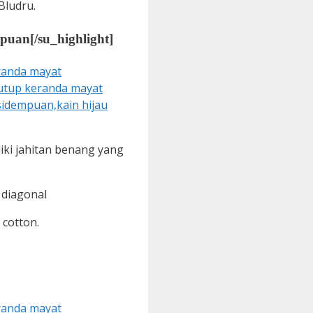
Bludru.
mpuan
[/su_highlight]
iki jahitan benang yang
 diagonal
cotton.