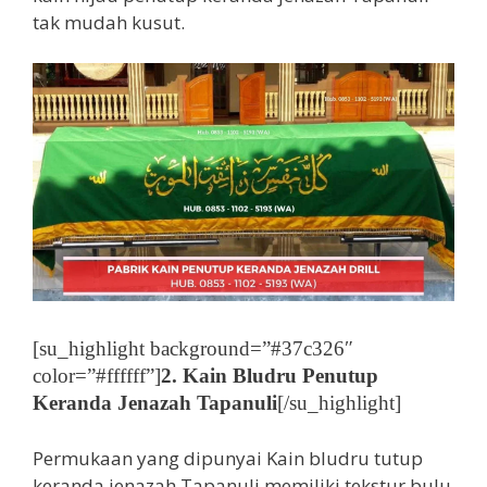
tak mudah kusut.
[su_highlight background=”#37c326″
color=”#ffffff”]
2. Kain Bludru Penutup
Keranda Jenazah Tapanuli
[/su_highlight]
Permukaan yang dipunyai Kain bludru tutup
keranda jenazah Tapanuli memiliki tekstur bulu