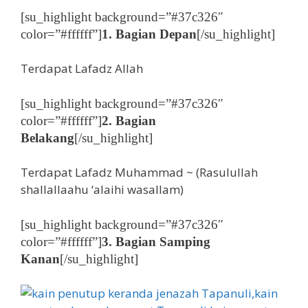
[su_highlight background=”#37c326″
color=”#ffffff”]
1. Bagian Depan
[/su_highlight]
Terdapat Lafadz Allah
[su_highlight background=”#37c326″
color=”#ffffff”]
2. Bagian
Belakang
[/su_highlight]
Terdapat Lafadz Muhammad ~ (Rasulullah
shallallaahu ‘alaihi wasallam)
[su_highlight background=”#37c326″
color=”#ffffff”]
3. Bagian Samping
Kanan
[/su_highlight]