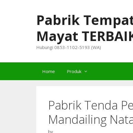
Skip
to
Pabrik Tempa
content
Mayat TERBAI
Hubungi 0853-1102-5193 (WA)
Home
Produk
Pabrik Tenda P
Mandailing Natal
by