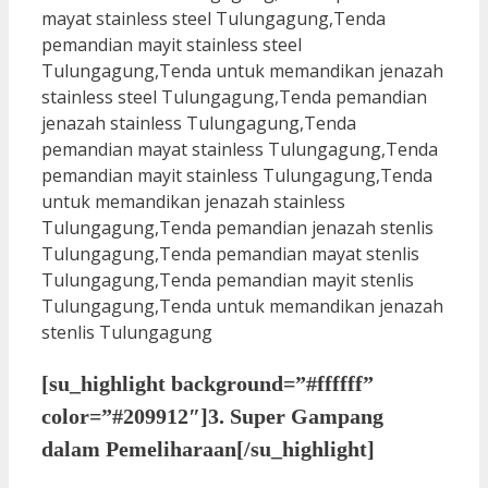
[su_highlight background=”#ffffff”
color=”#209912″]3. Super Gampang
dalam Pemeliharaan[/su_highlight]