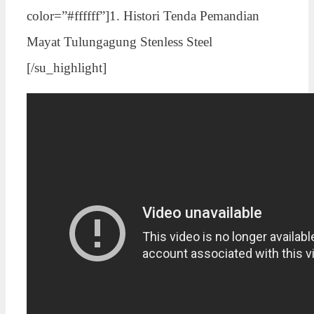
color=”#ffffff”]1. Histori Tenda Pemandian
Mayat Tulungagung Stenless Steel
[/su_highlight]