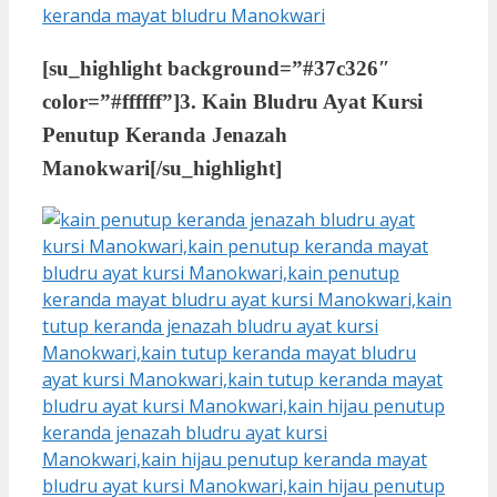
[su_highlight background=”#37c326″
color=”#ffffff”]
3. Kain Bludru Ayat Kursi
Penutup Keranda Jenazah
Manokwari
[/su_highlight]