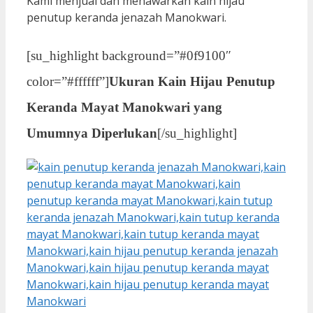
Kami menjual dan menawarkan kain hijau
penutup keranda jenazah Manokwari.
[su_highlight background=”#0f9100″
color=”#ffffff”]
Ukuran Kain Hijau Penutup
Keranda Mayat Manokwari yang
Umumnya Diperlukan
[/su_highlight]