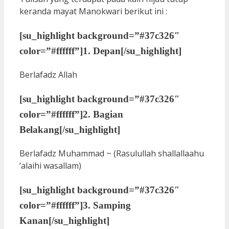
keranda mayat Manokwari berikut ini :
[su_highlight background=”#37c326″
color=”#ffffff”]
1. Depan
[/su_highlight]
Berlafadz Allah
[su_highlight background=”#37c326″
color=”#ffffff”]
2. Bagian
Belakang
[/su_highlight]
Berlafadz Muhammad ~ (Rasulullah shallallaahu
‘alaihi wasallam)
[su_highlight background=”#37c326″
color=”#ffffff”]
3. Samping
Kanan
[/su_highlight]