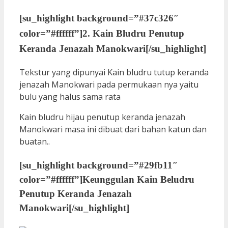
[su_highlight background=”#37c326″
color=”#ffffff”]
2. Kain Bludru Penutup
Keranda Jenazah Manokwari
[/su_highlight]
Tekstur yang dipunyai Kain bludru tutup keranda
jenazah Manokwari pada permukaan nya yaitu
bulu yang halus sama rata
Kain bludru hijau penutup keranda jenazah
Manokwari masa ini dibuat dari bahan katun dan
buatan..
[su_highlight background=”#29fb11″
color=”#ffffff”]
Keunggulan Kain Beludru
Penutup Keranda Jenazah
Manokwari
[/su_highlight]