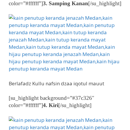
color=”#ffffff”]
3. Samping Kanan
[/su_highlight]
Berlafadz Kullu nafsin dzaa iqotul mauut
[su_highlight background=”#37c326″
color=”#ffffff”]
4. Kiri
[/su_highlight]