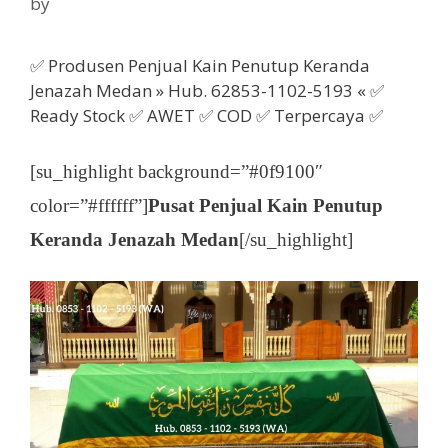
by
✅ Produsen Penjual Kain Penutup Keranda
Jenazah Medan » Hub. 62853-1102-5193 « ✅
Ready Stock ✅ AWET ✅ COD ✅ Terpercaya ✅
[su_highlight background=”#0f9100″
color=”#ffffff”]
Pusat Penjual Kain Penutup
Keranda Jenazah Medan
[/su_highlight]