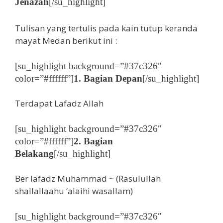
Jenazah
[/su_highlight]
Tulisan yang tertulis pada kain tutup keranda
mayat Medan berikut ini :
[su_highlight background=”#37c326″
color=”#ffffff”]
1. Bagian Depan
[/su_highlight]
Terdapat Lafadz Allah
[su_highlight background=”#37c326″
color=”#ffffff”]
2. Bagian
Belakang
[/su_highlight]
Ber lafadz Muhammad ~ (Rasulullah
shallallaahu ‘alaihi wasallam)
[su_highlight background=”#37c326″