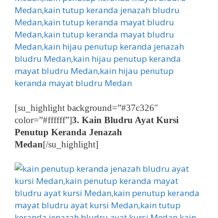
[su_highlight background=”#37c326″
color=”#ffffff”]
3. Kain Bludru Ayat Kursi
Penutup Keranda Jenazah
Medan
[/su_highlight]