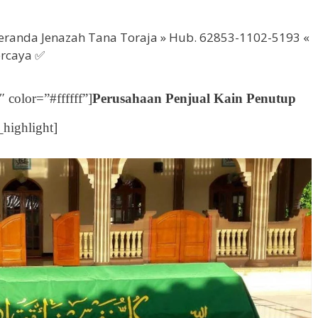
eranda Jenazah Tana Toraja » Hub. 62853-1102-5193 «
rcaya ✅
color=”#ffffff”]
Perusahaan Penjual Kain Penutup
_highlight]