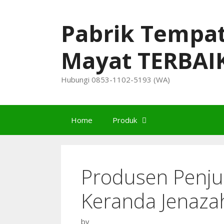
Skip
to
Pabrik Tempa
content
Mayat TERBAI
Hubungi 0853-1102-5193 (WA)
Home
Produk
Produsen Penju
Keranda Jenaza
by