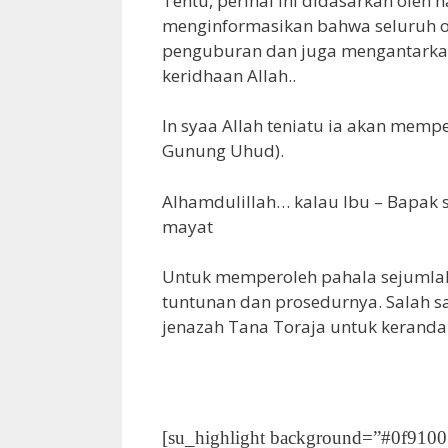
Tentu, perihal ini didasarkan ole
menginformasikan bahwa seluruh o
penguburan dan juga mengantarka
keridhaan Allah..
In syaa Allah teniatu ia akan mempe
Gunung Uhud).
Alhamdulillah… kalau Ibu – Bapak 
mayat
Untuk memperoleh pahala sejumlah 
tuntunan dan prosedurnya. Salah 
jenazah Tana Toraja untuk keranda
[su_highlight background=”#0f9100″ 