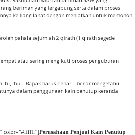
h hadist Rasulullah Nabi Muhammad SAW yang
rang beriman yang tergabung serta dalam proses
nnya ke liang lahat dengan meniatkan untuk memohon
roleh pahala sejumlah 2 qirath (1 qirath segede
sempat atau sering mengikuti proses penguburan
itu, Ibu – Bapak harus benar – benar mengetahui
satunya dalam penggunaan kain penutup keranda
color=”#ffffff”]
Perusahaan Penjual Kain Penutup