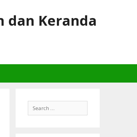
h dan Keranda
Search
for: