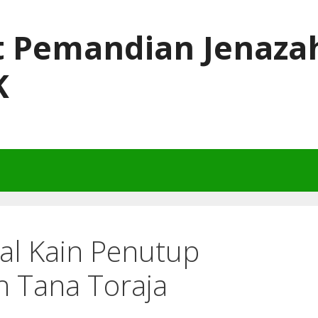
t Pemandian Jenaza
K
al Kain Penutup
h Tana Toraja