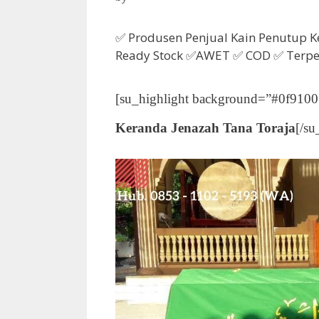
✅ Produsen Penjual Kain Penutup K
Ready Stock ✅AWET ✅ COD ✅ Terpe
[su_highlight background=”#0f9100″ 
Keranda Jenazah Tana Toraja
[/su