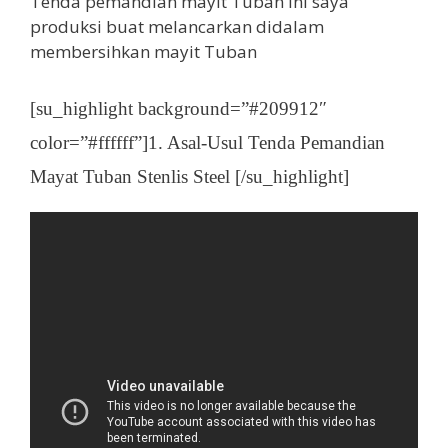
Tenda pemandian mayit Tuban ini saya
produksi buat melancarkan didalam
membersihkan mayit Tuban
[su_highlight background=”#209912″
color=”#ffffff”]1. Asal-Usul Tenda Pemandian
Mayat Tuban Stenlis Steel [/su_highlight]