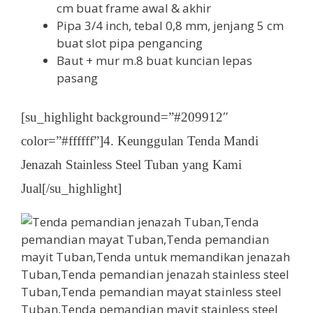
cm buat frame awal & akhir
Pipa 3/4 inch, tebal 0,8 mm, jenjang 5 cm
buat slot pipa pengancing
Baut + mur m.8 buat kuncian lepas
pasang
[su_highlight background=”#209912″
color=”#ffffff”]4. Keunggulan Tenda Mandi
Jenazah Stainless Steel Tuban yang Kami
Jual[/su_highlight]