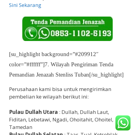
Sini Sekarang
[su_highlight background=”#209912″
color=”#ffffff”]7. Wilayah Pengiriman Tenda
Pemandian Jenazah Stenliss Tuban[/su_highlight]
Perusahaan kami bisa untuk mengirimkan
pembelian ke wilayah berikut ini:
Pulau Dullah Utara
: Dullah, Dullah Laut,
Fiditan, Lebetawi, Ngadi, Ohoitahit, Ohoitel,
Tamedan
Pulau Dullah Selatan
: Taar, Tual, Ketsoblak,