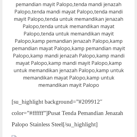
[su_highlight background=”#209912″
color=”#ffffff”]Pusat Tenda Pemandian Jenazah
Palopo Stainless Steel[/su_highlight]