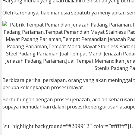
Hal yang mutlak yang akan dialami oleh setiap yang bernaf
Oleh karenanya, tiap manusia sepatutnya menyiapkan sem
Berbicara perihal persiapan, orang yang akan meninggal 
berupa kelengkapan prosesi mayat.
Berhubungan dengan prosesi jenazah, adalah keharusan b
supaya memudahkan dalam prosesi kepengurusan ataup
[su_highlight background=”#209912″ color=”#ffffff”]1.