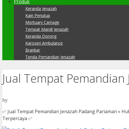
Produk
Keranda Jenazah
Kain Penutup
Mortuary Carriage
Tempat Mandi Jenazah
Keranda Dorong
Karoseri Ambulance
Brankar
Tenda Pemandian Jenazah
Jual Tempat Pemandian 
by
✅ Jual Tempat Pemandian Jenazah Padang Pariaman » Hub
Terpercaya ✅