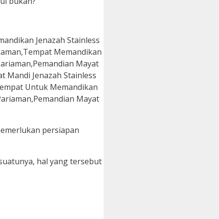
tul bukan?
 memerlukan persiapan
uatunya, hal yang tersebut