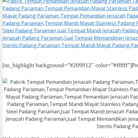
[su_highlight background=”#209912″ color=”#ffffff”]Pr