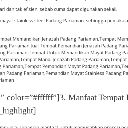
ri dan tak efisien, sebab cuma dapat digunakan sekali.
ayat stainless steel Padang Pariaman, sehingga pemakaian
″ color=”#ffffff”]3. Manfaat Tempa
_highlight]
mpunyai sebagian manfaat untuk memudahkan prosesi pe